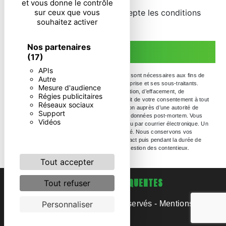
et vous donne le contrôle
En cochant cette case, j'accepte les conditions
sur ceux que vous
souhaitez activer
particulières ci-dessous **
Nos partenaires
ENVOYER
(17)
APIs
** Les données personnelles communiquées sont nécessaires aux fins de
Autre
vous contacter. Elles sont destinées à l'entreprise et ses sous-traitants.
Mesure d'audience
Vous disposez de droits d’accès, de rectification, d’effacement, de
Régies publicitaires
portabilité, de limitation, d’opposition, de retrait de votre consentement à tout
Réseaux sociaux
moment et du droit d’introduire une réclamation auprès d’une autorité de
Support
contrôle, ainsi que d’organiser le sort de vos données post-mortem. Vous
Vidéos
pouvez exercer ces droits par voie postale ou par courrier électronique. Un
justificatif d'identité pourra vous être demandé. Nous conservons vos
données pendant la période de prise de contact puis pendant la durée de
prescription légale aux fins probatoire et de gestion des contentieux.
Tout accepter
RECHERCHES FRÉQUENTES
Tout refuser
©
Vistalid
- 2026 - Tous droits réservés -
Mentions
Personnaliser
légales