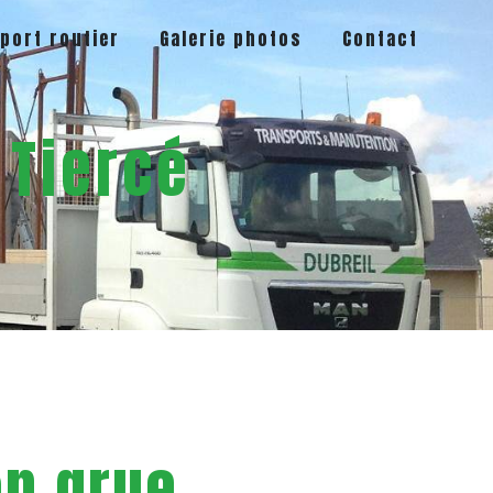
port routier
Galerie photos
Contact
 Tiercé
n grue