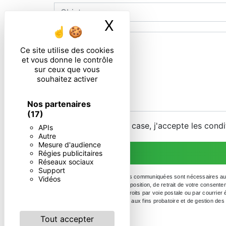
X
Masquer le ban
Ce site utilise des cookies
et vous donne le contrôle
sur ceux que vous
souhaitez activer
Nos partenaires
(17)
En cochant cette case, j'accepte les condi
APIs
Autre
Mesure d'audience
Régies publicitaires
Réseaux sociaux
Support
** Les données personnelles communiquées sont nécessaires aux fin
Vidéos
portabilité, de limitation, d’opposition, de retrait de votre conse
Vous pouvez exercer ces droits par voie postale ou par courrier 
durée de prescription légale aux fins probatoire et de gestion des
Tout accepter