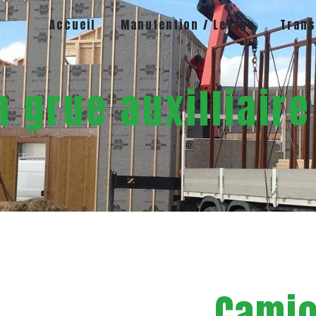
Accueil
Manutention / Levage
Trans
 grue auxilliaire
Camio