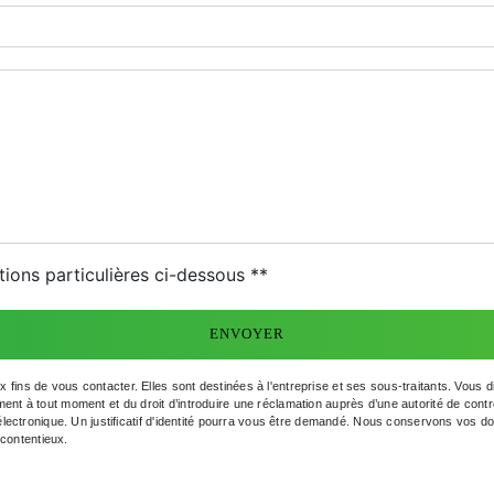
deau des cookies
tions particulières ci-dessous **
ENVOYER
s de vous contacter. Elles sont destinées à l'entreprise et ses sous-traitants. Vous dis
ntement à tout moment et du droit d’introduire une réclamation auprès d’une autorité de con
électronique. Un justificatif d'identité pourra vous être demandé. Nous conservons vos d
 contentieux.