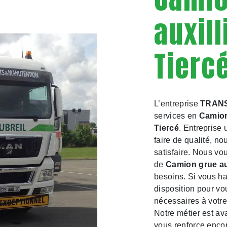
auxill
Tierc
L’entreprise
TRAN
services en
Camion
Tiercé
. Entreprise 
faire de qualité, n
satisfaire. Nous vo
de
Camion grue aux
besoins. Si vous h
disposition pour vo
nécessaires à votre
Notre métier est av
vous renforce encor