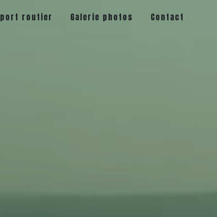
port routier
Galerie photos
Contact